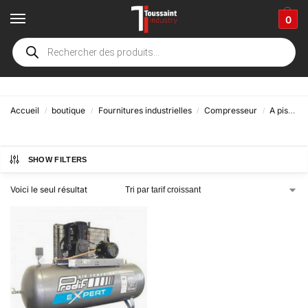
0
300 litres
Accueil
boutique
Fournitures industrielles
Compresseur
A piston
/
/
/
/
SHOW FILTERS
Voici le seul résultat