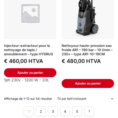
Injecteur-extracteur pour le
Nettoyeur haute-pression eau
nettoyage de tapis /
froide AR1 – 190 bar – 10 l/min –
ameublement – type HYDRUS
230v – type AR1-10-19CM
€
460,00
HTVA
€
480,00
HTVA
Ajouter au panier
1ph 230v - 1200 W - 20L
Ajouter au panier
Affichage de 1–12 sur 54 résultat
1
2
3
4
5