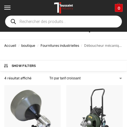
0
Déboucheur mécanique
Accueil
boutique
Fournitures industrielles
Déboucheur mécanique
/
/
/
SHOW FILTERS
4 résultat affiché