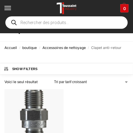
0
Clapet anti-retour
Accueil
boutique
Accessoires de nettoyage
Clapet anti-retour
/
/
/
SHOW FILTERS
Voici le seul résultat