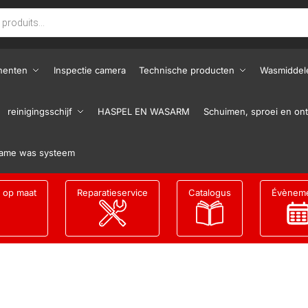
nenten
Inspectie camera
Technische producten
Wasmiddel
reinigingsschijf
HASPEL EN WASARM
Schuimen, sproei en ont
ame was systeem
g op maat
Reparatieservice
Catalogus
Évènem