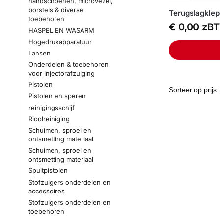
handschoenen, microvezel,
borstels & diverse
Terugslagkle
toebehoren
€
0,00
zB
HASPEL EN WASARM
Hogedrukapparatuur
Lansen
Onderdelen & toebehoren
voor injectorafzuiging
Pistolen
Pistolen en speren
reinigingsschijf
Rioolreiniging
Schuimen, sproei en
ontsmetting materiaal
Schuimen, sproei en
ontsmetting materiaal
Spuitpistolen
Stofzuigers onderdelen en
accessoires
Stofzuigers onderdelen en
toebehoren