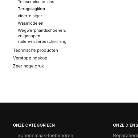
Telescopische lans
Terugslagklep
vloerreiniger
Wasmiddelen
Wegwerphandschoenen,
zuignappen,
ruitenwisserbescherming
Technische producten
Verstoppingskop
Zeer hoge druk
ONZE CATEGORIEËN
ONZE DIEN
Schoonmaak-toebehoren
Reparatied