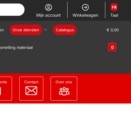
FR
Mijn account
Winkelwagen
Taal
en
Onze diensten
Catalogus
€
0,00
0
smetting materiaal
ents
Contact
Over ons