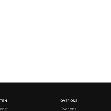
STEN
OVER ONS
ienst
Over ons