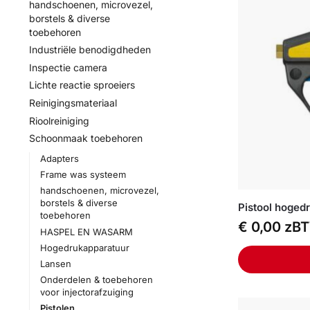
handschoenen, microvezel,
borstels & diverse
toebehoren
Industriële benodigdheden
Inspectie camera
Lichte reactie sproeiers
Reinigingsmateriaal
Rioolreiniging
Schoonmaak toebehoren
Adapters
Frame was systeem
handschoenen, microvezel,
borstels & diverse
Pistool hoged
toebehoren
€
0,00
zB
HASPEL EN WASARM
Hogedrukapparatuur
Lansen
Onderdelen & toebehoren
voor injectorafzuiging
Pistolen