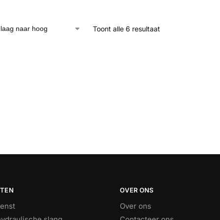
Toont alle 6 resultaat
STEN
OVER ONS
ienst
Over ons
ydraulische slang
Contacteer ons