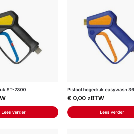
ruk ST-2300
Pistool hogedruk easywash 3
TW
€
0,00
zBTW
Lees verder
Lees verder