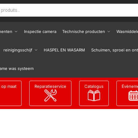
nenten
Inspectie camera
Technische producten
Wasmiddel
reinigingsschijf
HASPEL EN WASARM
Schuimen, sproei en ont
ame was systeem
g op maat
Reparatieservice
Catalogus
Évènem