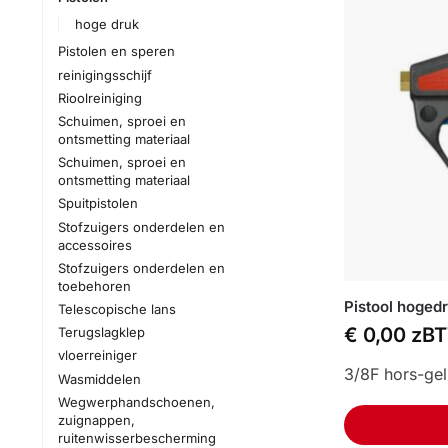
hoge druk
Pistolen en speren
reinigingsschijf
Rioolreiniging
Schuimen, sproei en
ontsmetting materiaal
Schuimen, sproei en
ontsmetting materiaal
Spuitpistolen
Stofzuigers onderdelen en
accessoires
Stofzuigers onderdelen en
toebehoren
Pistool hoged
Telescopische lans
€
0,00
zB
Terugslagklep
vloerreiniger
3/8F hors-gel
Wasmiddelen
Wegwerphandschoenen,
zuignappen,
ruitenwisserbescherming