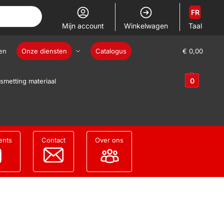
FR
Mijn account
Winkelwagen
Taal
en
Onze diensten
Catalogus
€
0,00
0
smetting materiaal
ents
Contact
Over ons