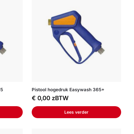
65
Pistool hogedruk Easywash 365+
€
0,00
zBTW
Lees verder