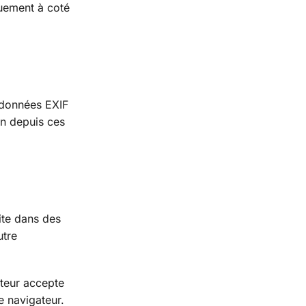
quement à coté
s données EXIF
on depuis ces
ite dans des
utre
ateur accepte
e navigateur.