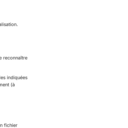
lisation.
e reconnaître
les indiquées
ment (à
 fichier