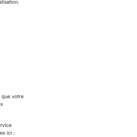
lisation.
i que votre
es
rvice
s ici :