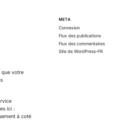
META
Connexion
Flux des publications
Flux des commentaires
Site de WordPress-FR
i que votre
es
rvice
s ici :
quement à coté