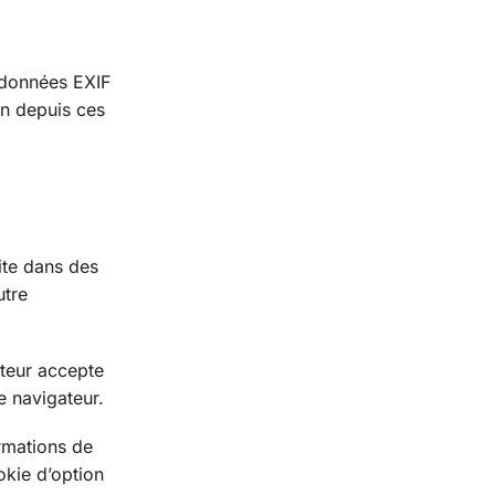
s données EXIF
on depuis ces
ite dans des
utre
ateur accepte
e navigateur.
rmations de
okie d’option