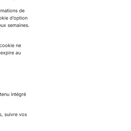
rmations de
okie d’option
eux semaines.
 cookie ne
 expire au
tenu intégré
s, suivre vos