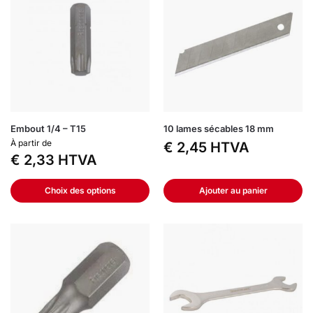
Embout 1/4 – T15
10 lames sécables 18 mm
À partir de
€
2,45
HTVA
€
2,33
HTVA
Choix des options
Ajouter au panier