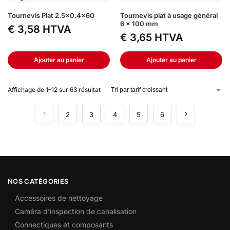
Tournevis Plat 2.5×0.4×60
Tournevis plat à usage général
6 x 100 mm
€
3,58
HTVA
€
3,65
HTVA
Ajouter au panier
Ajouter au panier
Affichage de 1–12 sur 63 résultat
1
2
3
4
5
6
NOS CATÉGORIES
Accessoires de nettoyage
Caméra d’inspection de canalisation
Connectiques et composants