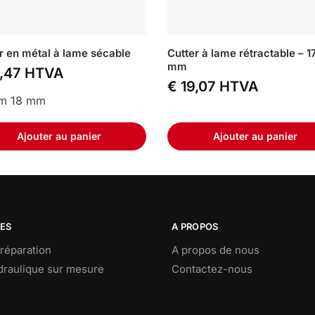
r en métal à lame sécable
Cutter à lame rétractable – 1
mm
,47
HTVA
€
19,07
HTVA
m 18 mm
Ajouter au panier
Ajouter au panier
CES
A PROPOS
réparation
A propos de nous
ydraulique sur mesure
Contactez-nous