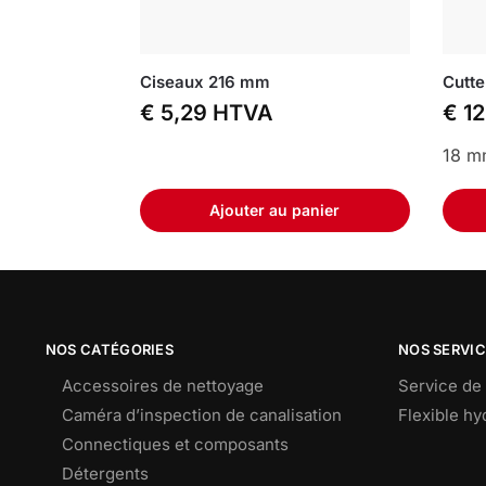
Ciseaux 216 mm
Cutte
€
5,29
HTVA
€
12
18 m
Ajouter au panier
NOS CATÉGORIES
NOS SERVI
Accessoires de nettoyage
Service de 
Caméra d’inspection de canalisation
Flexible h
Connectiques et composants
Détergents