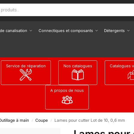
de canalisation
Connectiques et composants
Détergents
Service de réparation
Nos catalogues
Catalogues v
A propos de nous
Outillage à main
Coupe
Lames pour cutter Lot de 10, 0,6 mm
/
/
Lames pour c