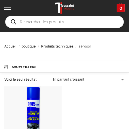
0
aérosol
Accueil
boutique
Produits techniques
aérosol
/
/
/
SHOW FILTERS
Voici le seul résultat