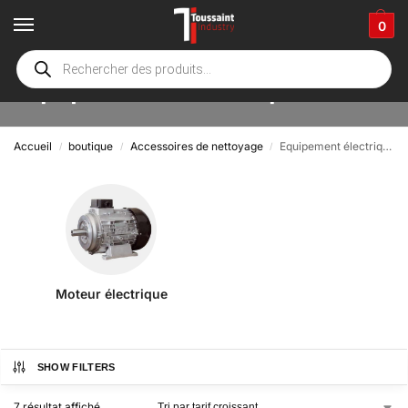
0
Equipement électrique
Accueil
boutique
Accessoires de nettoyage
Equipement électrique
/
/
/
Moteur électrique
SHOW FILTERS
7 résultat affiché