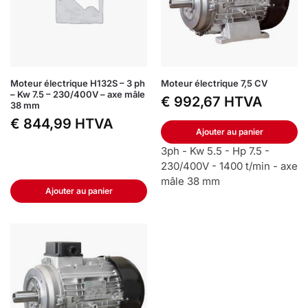
Moteur électrique H132S – 3 ph
Moteur électrique 7,5 CV
– Kw 7.5 – 230/400V – axe mâle
€
992,67
HTVA
38 mm
€
844,99
HTVA
Ajouter au panier
3ph - Kw 5.5 - Hp 7.5 -
230/400V - 1400 t/min - axe
mâle 38 mm
Ajouter au panier