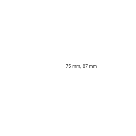
75 mm
,
87 mm