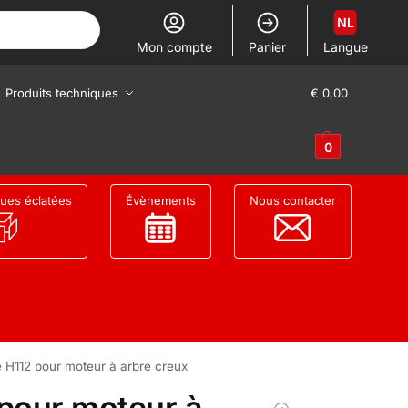
NL
Mon compte
Panier
Langue
Produits techniques
€
0,00
0
ues éclatées
Évènements
Nous contacter
 H112 pour moteur à arbre creux
 pour moteur à