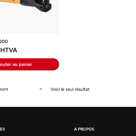
L200
HTVA
outer au panier
Voici le seul résultat
CES
A PROPOS