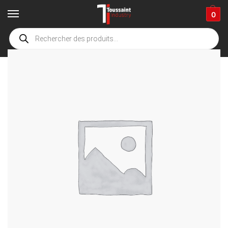
0
Accueil
boutique
Accessoires de nettoyage
Equipement électrique
/
/
/