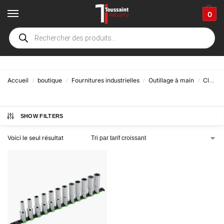
0
Douilles
Accueil
boutique
Fournitures industrielles
Outillage à main
Clés et douilles
/
/
/
/
SHOW FILTERS
Voici le seul résultat