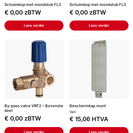
Schuimkop met mondstuk FL3
Schuimkop met mondstuk FL3
€
0,00
zBTW
€
0,00
zBTW
Lees verder
Lees verder
By-pass valve VRF2 – Bovenste
Beschermkap munt
deel
Van
€
0,00
zBTW
€
15,06
HTVA
Lees verder
Lees verder