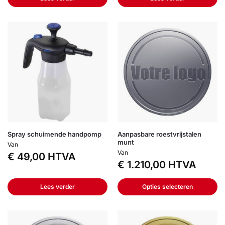
Spray schuimende handpomp
Aanpasbare roestvrijstalen
munt
Van
Van
€
49,00
HTVA
€
1.210,00
HTVA
Lees verder
Opties selecteren