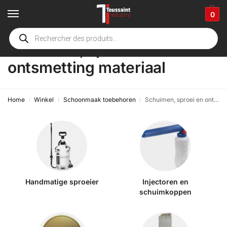
0
Schuimen, sproei en
ontsmetting materiaal
Home
Winkel
Schoonmaak toebehoren
Schuimen, sproei en ontsmetting materiaal
/
/
/
Handmatige sproeier
Injectoren en
schuimkoppen