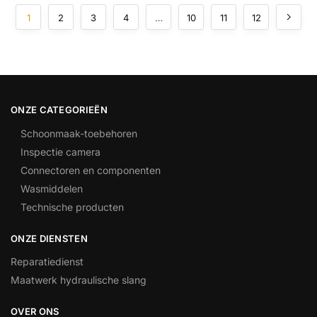
1
2
3
4
…
10
11
12
ONZE CATEGORIEËN
Schoonmaak-toebehoren
Inspectie camera
Connectoren en componenten
Wasmiddelen
Technische producten
ONZE DIENSTEN
Reparatiedienst
Maatwerk hydraulische slang
OVER ONS