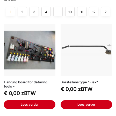
1
2
3
4
…
10
11
12
Hanging board for detailing
Borstellans type “Flex”
tools –
€
0,00
zBTW
€
0,00
zBTW
Lees verder
Lees verder