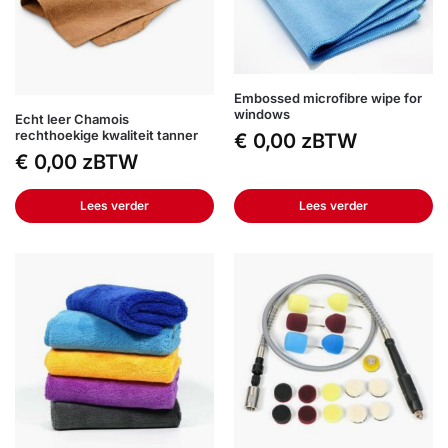
Embossed microfibre wipe for
windows
Echt leer Chamois
rechthoekige kwaliteit tanner
€
0,00
zBTW
€
0,00
zBTW
Lees verder
Lees verder