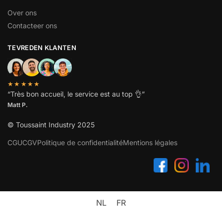
Over ons
Contacteer ons
TEVREDEN KLANTEN
★★★★★
“
Très bon accueil, le service est au top
👌”
Matt P.
© Toussaint Industry 2025
CGU
CGV
Politique de confidentialité
Mentions légales
NL
FR