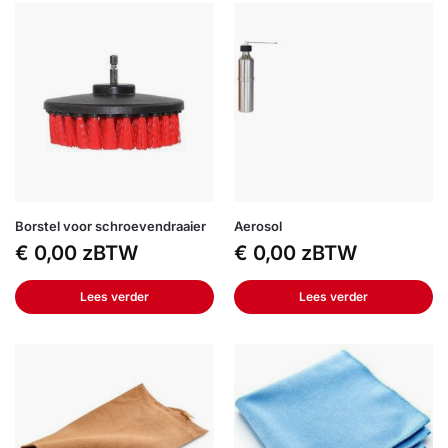
Borstel voor schroevendraaier
Aerosol
€
0,00
zBTW
€
0,00
zBTW
Lees verder
Lees verder