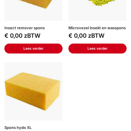
Insect remover spons
Microvezel insekt en wasspons
€
0,00
zBTW
€
0,00
zBTW
Lees verder
Lees verder
Spons hydo XL