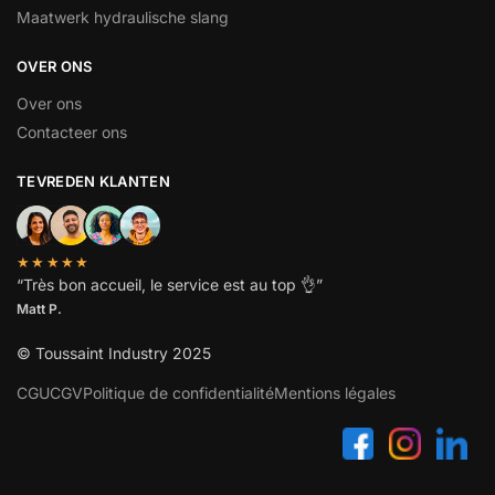
Maatwerk hydraulische slang
OVER ONS
Over ons
Contacteer ons
TEVREDEN KLANTEN
★★★★★
“
Très bon accueil, le service est au top
👌”
Matt P.
© Toussaint Industry 2025
CGU
CGV
Politique de confidentialité
Mentions légales