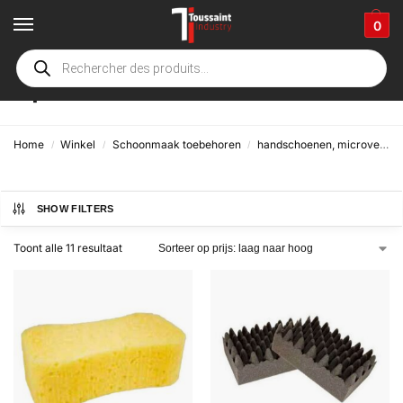
0
Spons
Home
Winkel
Schoonmaak toebehoren
handschoenen, microvezel, borstels & diverse toebehoren
/
/
/
SHOW FILTERS
Toont alle 11 resultaat