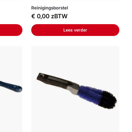
Reinigingsborstel
€
0,00
zBTW
Lees verder