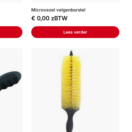
Microvezel velgenborstel
€
0,00
zBTW
Lees verder