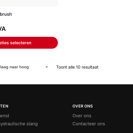
 brush
VA
ties selecteren
Toont alle 10 resultaat
STEN
OVER ONS
ienst
Over ons
ydraulische slang
Contacteer ons