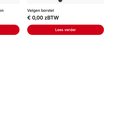
en
Velgen borstel
€
0,00
zBTW
Lees verder