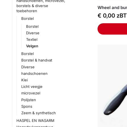
handschoenen, microvezel,
borstels & diverse
Wheel and bu
toebehoren
€
0,00
zB
Borstel
Borstel
Diverse
Textiel
Velgen
Borstel
Borstel & handvat
Diverse
handschoenen
Klei
Licht veegje
microvezel
Polijsten
Spons
Zeem & synthetisch
HASPEL EN WASARM