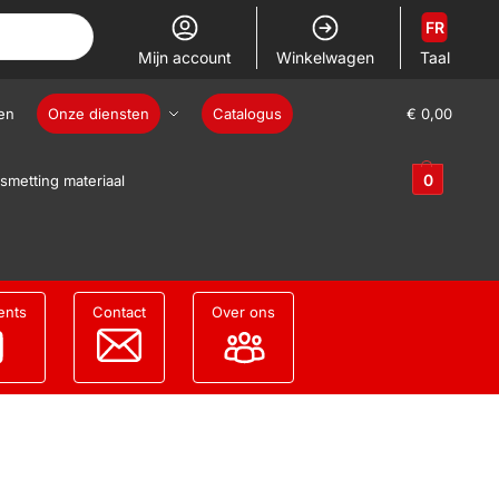
FR
Mijn account
Winkelwagen
Taal
en
Onze diensten
Catalogus
€
0,00
0
smetting materiaal
ents
Contact
Over ons