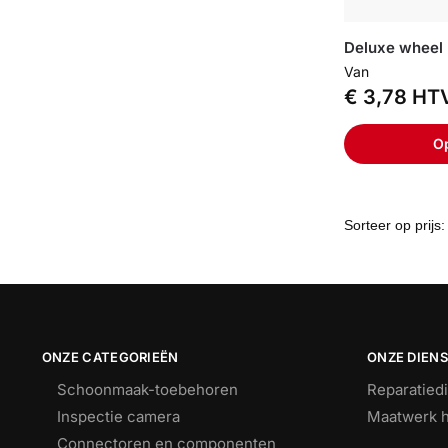
Deluxe wheel
Van
€
3,78
HT
Op
ONZE CATEGORIEËN
ONZE DIEN
Schoonmaak-toebehoren
Reparatied
Inspectie camera
Maatwerk h
Connectoren en componenten