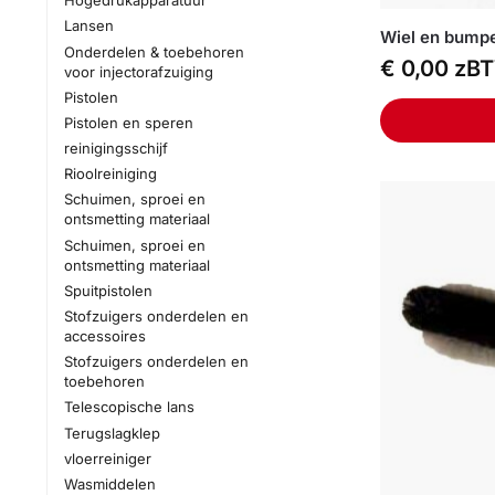
Hogedrukapparatuur
Lansen
Wiel en bumpe
Onderdelen & toebehoren
€
0,00
zB
voor injectorafzuiging
Pistolen
Pistolen en speren
reinigingsschijf
Rioolreiniging
Schuimen, sproei en
ontsmetting materiaal
Schuimen, sproei en
ontsmetting materiaal
Spuitpistolen
Stofzuigers onderdelen en
accessoires
Stofzuigers onderdelen en
toebehoren
Telescopische lans
Terugslagklep
vloerreiniger
Wasmiddelen