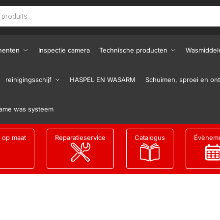
nenten
Inspectie camera
Technische producten
Wasmiddel
reinigingsschijf
HASPEL EN WASARM
Schuimen, sproei en ont
ame was systeem
g op maat
Reparatieservice
Catalogus
Évènem