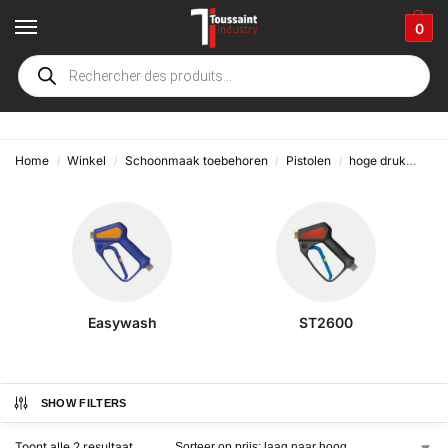
0
huilende vorst
Home
Winkel
Schoonmaak toebehoren
Pistolen
hoge druk
huil
/
/
/
/
Easywash
ST2600
SHOW FILTERS
Toont alle 2 resultaat