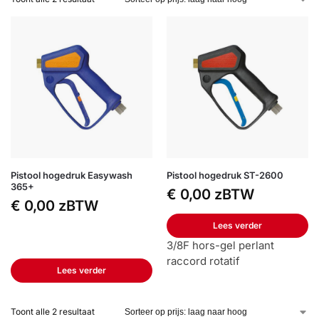
Pistool hogedruk Easywash
Pistool hogedruk ST-2600
365+
€
0,00
zBTW
€
0,00
zBTW
Lees verder
3/8F hors-gel perlant
raccord rotatif
Lees verder
Toont alle 2 resultaat