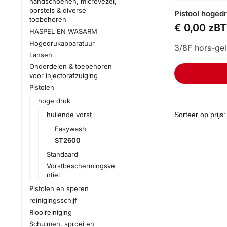
handschoenen, microvezel,
borstels & diverse
Pistool hoged
toebehoren
€
0,00
zB
HASPEL EN WASARM
Hogedrukapparatuur
3/8F hors-gel
Lansen
Onderdelen & toebehoren
voor injectorafzuiging
Pistolen
hoge druk
huilende vorst
Easywash
ST2600
Standaard
Vorstbeschermingsve
ntiel
Pistolen en speren
reinigingsschijf
Rioolreiniging
Schuimen, sproei en