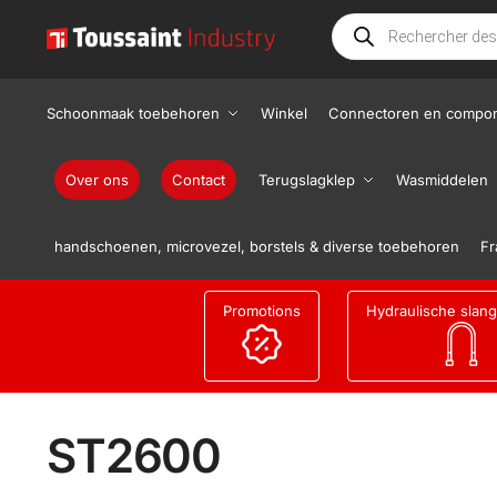
Schoonmaak toebehoren
Winkel
Connectoren en compo
Over ons
Contact
Terugslagklep
Wasmiddelen
handschoenen, microvezel, borstels & diverse toebehoren
Fr
Promotions
Hydraulische slan
ST2600