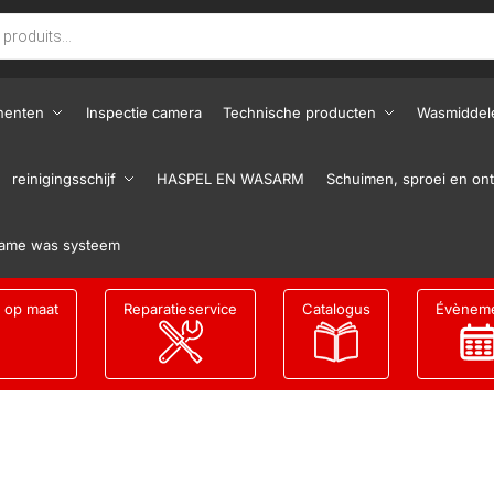
nenten
Inspectie camera
Technische producten
Wasmiddel
reinigingsschijf
HASPEL EN WASARM
Schuimen, sproei en ont
ame was systeem
g op maat
Reparatieservice
Catalogus
Évènem