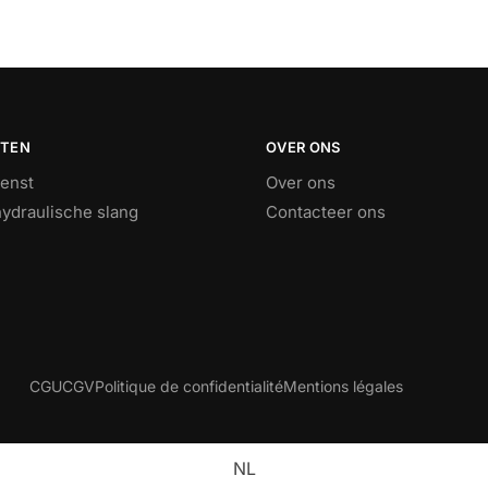
STEN
OVER ONS
ienst
Over ons
ydraulische slang
Contacteer ons
CGU
CGV
Politique de confidentialité
Mentions légales
NL