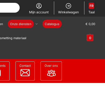
FR
Mijn account
Winkelwagen
Taal
en
Onze diensten
Catalogus
€
0,00
0
smetting materiaal
ents
Contact
Over ons