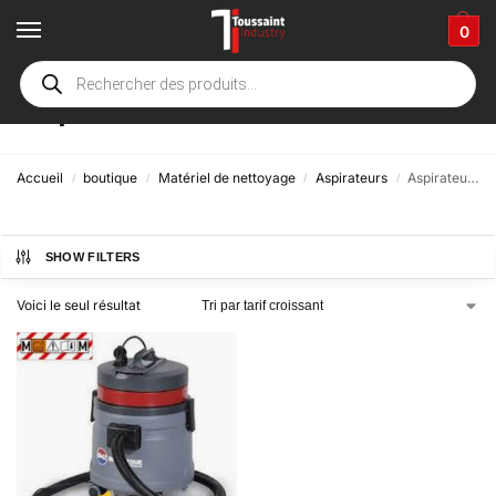
0
Aspirateurs "classe M"
Accueil
boutique
Matériel de nettoyage
Aspirateurs
Aspirateurs "classe M"
/
/
/
/
SHOW FILTERS
Voici le seul résultat