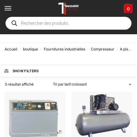
0
Silencieux
Accueil
boutique
Fournitures industrielles
Compresseur
A piston
/
/
/
/
SHOW FILTERS
3 résultat affiché