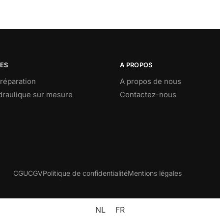
CES
A PROPOS
réparation
A propos de nous
ydraulique sur mesure
Contactez-nous
CGU
CGV
Politique de confidentialité
Mentions légales
NL
FR