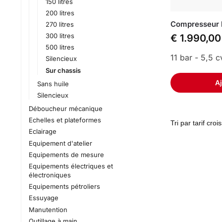
150 litres
200 litres
Compresseur b
270 litres
300 litres
€
1.990,00
500 litres
11 bar - 5,5 c
Silencieux
Sur chassis
Aj
Sans huile
Silencieux
Déboucheur mécanique
Echelles et plateformes
Eclairage
Equipement d'atelier
Equipements de mesure
Equipements électriques et
électroniques
Equipements pétroliers
Essuyage
Manutention
Outillage à main