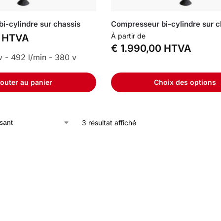
i-cylindre sur chassis
Compresseur bi-cylindre sur c
À partir de
HTVA
€
1.990,00
HTVA
v - 492 l/min - 380 v
outer au panier
Choix des options
3 résultat affiché