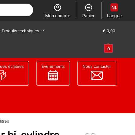
NL
Mon compte
Panier
Langue
Produits techniques
€
0,00
0
ues éclatées
Évènements
Nous contacter
itres
 bi-cylindre