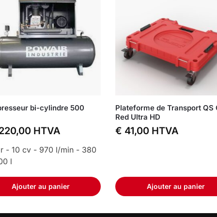
esseur bi-cylindre 500
Plateforme de Transport QS
Red Ultra HD
220,00
HTVA
€
41,00
HTVA
r - 10 cv - 970 l/min - 380
00 l
Ajouter au panier
Ajouter au panier