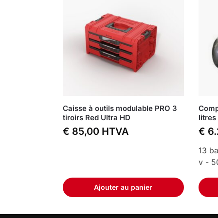
Caisse à outils modulable PRO 3
Compr
tiroirs Red Ultra HD
litres
€
85,00
HTVA
€
6.
13 ba
v - 5
Ajouter au panier