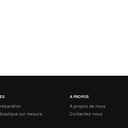
CES
A PROPOS
réparation
A propos de nous
ydraulique sur mesure
Contactez-nous