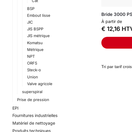
Cat
BSP
Bride 3000 PS
Embout lisse
À partir de
JIC
€
12,16
HT
JIS BSPP
JIS métrique
Komatsu
Métrique
NPT
ORFS
Steck-o
Union
Valve agricole
superspiral
Prise de pression
EPI
Fournitures industrielles
Matériel de nettoyage
Produits techniques