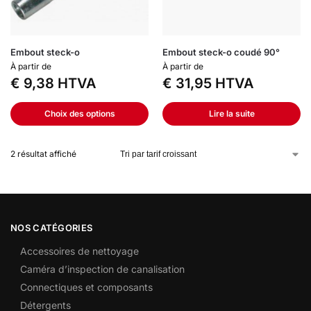
Embout steck-o
Embout steck-o coudé 90°
À partir de
À partir de
€
9,38
HTVA
€
31,95
HTVA
Choix des options
Lire la suite
2 résultat affiché
NOS CATÉGORIES
Accessoires de nettoyage
Caméra d’inspection de canalisation
Connectiques et composants
Détergents