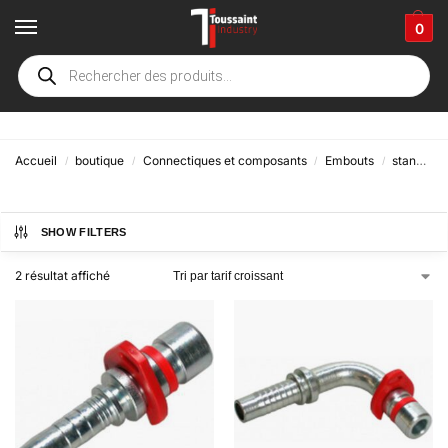
0
Steck-o
Accueil
boutique
Connectiques et composants
Embouts
standards
/
/
/
/
SHOW FILTERS
2 résultat affiché