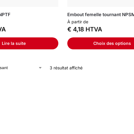
 NPTF
Embout femelle tournant NPS
À partir de
VA
€
4,18
HTVA
Lire la suite
Choix des options
3 résultat affiché