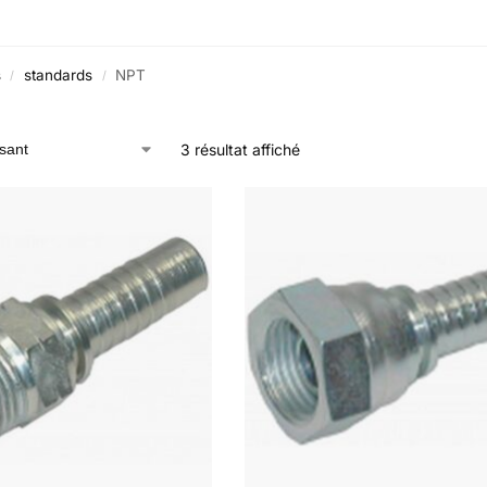
s
standards
NPT
/
/
3 résultat affiché