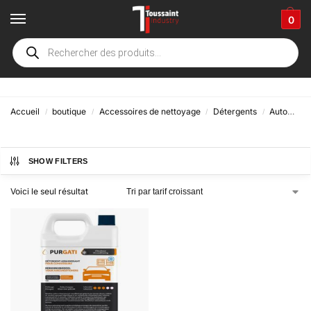
0
clim
Accueil
boutique
Accessoires de nettoyage
Détergents
Automobile
/
/
/
/
SHOW FILTERS
Voici le seul résultat