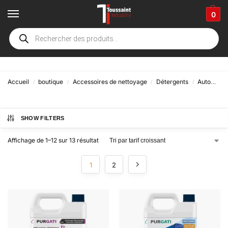
0
Véhicules lourd
Accueil
boutique
Accessoires de nettoyage
Détergents
Automobile
/
/
/
/
SHOW FILTERS
Affichage de 1–12 sur 13 résultat
1
2