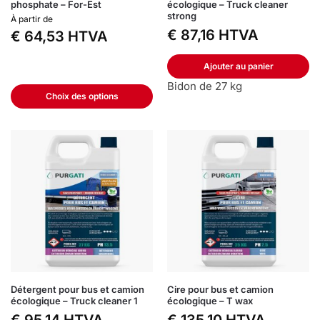
phosphate – For-Est
écologique – Truck cleaner
strong
À partir de
€
87,16
HTVA
€
64,53
HTVA
Ajouter au panier
Bidon de 27 kg
Choix des options
Détergent pour bus et camion
Cire pour bus et camion
écologique – Truck cleaner 1
écologique – T wax
€
95,14
HTVA
€
135,10
HTVA