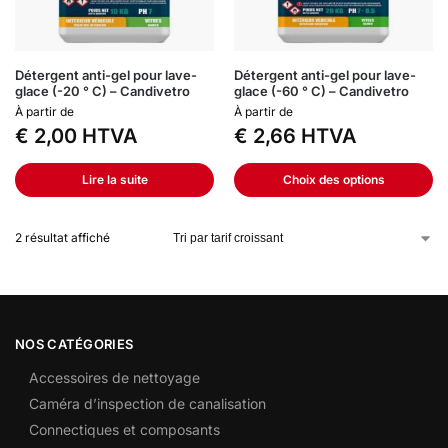
Détergent anti-gel pour lave-
Détergent anti-gel pour lave-
glace (-20 ° C) – Candivetro
glace (-60 ° C) – Candivetro
À partir de
À partir de
€
2,00
HTVA
€
2,66
HTVA
Lire la suite
Choix des options
2 résultat affiché
NOS CATÉGORIES
Accessoires de nettoyage
Caméra d’inspection de canalisation
Connectiques et composants