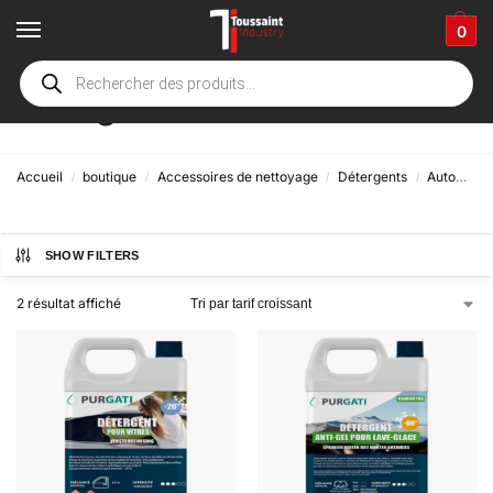
0
Anti-gel
Accueil
boutique
Accessoires de nettoyage
Détergents
Automobile
/
/
/
/
SHOW FILTERS
2 résultat affiché