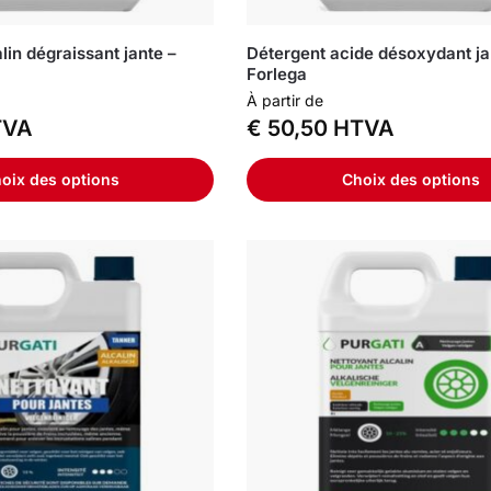
lin dégraissant jante –
Détergent acide désoxydant ja
Forlega
À partir de
VA
€
50,50
HTVA
oix des options
Choix des options