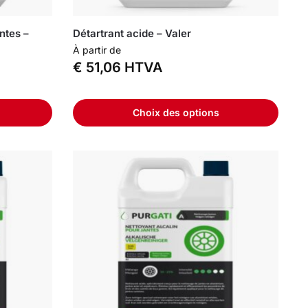
ntes –
Détartrant acide – Valer
À partir de
€
51,06
HTVA
Choix des options