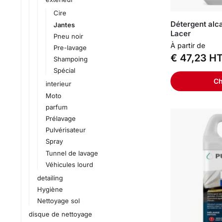
Cire
Détergent alca
Jantes
Lacer
Pneu noir
À partir de
Pre-lavage
€
47,23
HT
Shampoing
Spécial
Ch
interieur
Moto
parfum
Prélavage
Pulvérisateur
Spray
Tunnel de lavage
Véhicules lourd
detailing
Hygiène
Nettoyage sol
disque de nettoyage