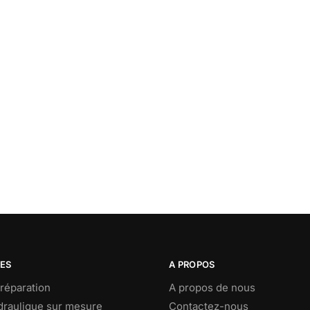
CES
A PROPOS
réparation
A propos de nous
ydraulique sur mesure
Contactez-nous