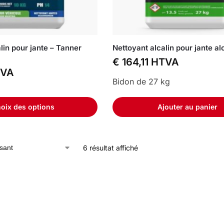
lin pour jante – Tanner
Nettoyant alcalin pour jante al
€
164,11
HTVA
VA
Bidon de 27 kg
oix des options
Ajouter au panier
6 résultat affiché