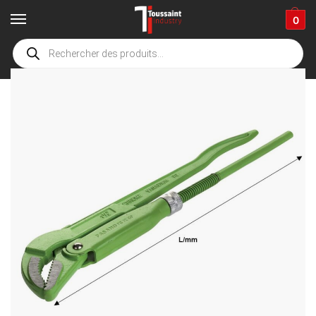
0
Accueil
boutique
Fournitures industrielles
Outillage à main
Clés et douilles
/
/
/
/