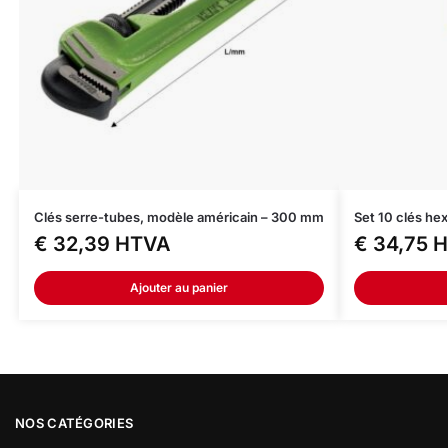
Clés serre-tubes, modèle américain – 300 mm
Set 10 clés he
€
32,39
HTVA
€
34,75
H
Ajouter au panier
NOS CATÉGORIES