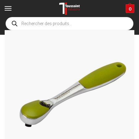
0
Accueil
boutique
Fournitures industrielles
Outillage à main
Clés et douilles
/
/
/
/