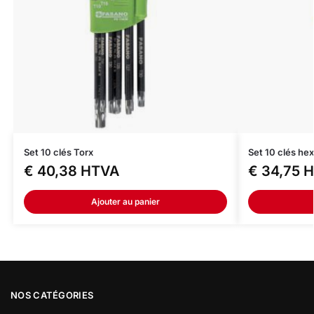
Set 10 clés Torx
Set 10 clés he
€
40,38
HTVA
€
34,75
H
Ajouter au panier
NOS CATÉGORIES