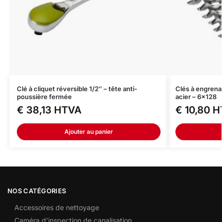
Clé à cliquet réversible 1/2″ – tête anti-
Clés à engrena
poussière fermée
acier – 6×128
€
38,13
HTVA
€
10,80
H
Ajouter au panier
NOS CATÉGORIES
Accessoires de nettoyage
Caméra d’inspection de canalisation