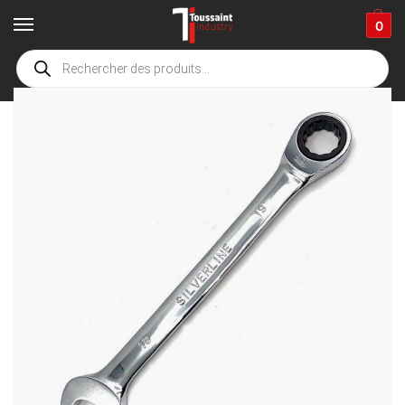
0
Accueil
boutique
Fournitures industrielles
Outillage à main
Clés et douilles
/
/
/
/