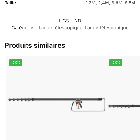
Taille
1,2M
,
2,4M
,
3,6M
,
5,5M
UGS :
ND
Catégorie :
Lance télescopique
,
Lance télescopique
Produits similaires
-20%
-20%