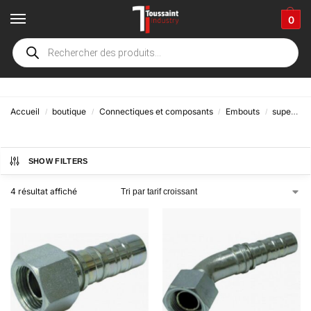
0
BSP
Accueil
boutique
Connectiques et composants
Embouts
superspiral
/
/
/
/
SHOW FILTERS
4 résultat affiché