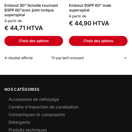
Embout 90° femelle tournant
Embout BSPP 60° male
BSPP 60°avec joint torique
superspiral
superspiral
À partir de
À partir de
€
44,90
HTVA
€
44,71
HTVA
Choix des options
Choix des options
4 résultat affiché
NOS CATÉGORIES
Accessoires de nettoyage
Caméra d’inspection de canalisation
Connectiques et composants
Détergents
Produits techniques