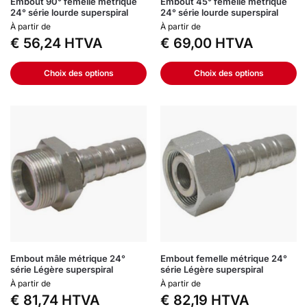
Embout 90° femelle métrique
Embout 45° femelle métrique
24° série lourde superspiral
24° série lourde superspiral
À partir de
À partir de
€
56,24
HTVA
€
69,00
HTVA
Choix des options
Choix des options
Embout mâle métrique 24°
Embout femelle métrique 24°
série Légère superspiral
série Légère superspiral
À partir de
À partir de
€
81,74
HTVA
€
82,19
HTVA