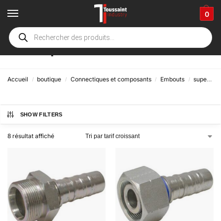
0
Métrique
Accueil
boutique
Connectiques et composants
Embouts
superspiral
/
/
/
/
SHOW FILTERS
8 résultat affiché