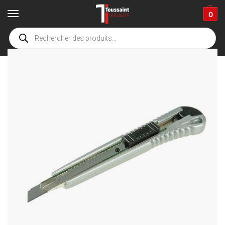
0
Accueil
boutique
Fournitures industrielles
Outillage à main
Coupe
/
/
/
/