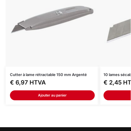
Cutter à lame rétractable 150 mm Argenté
10 lames séca
€
6,97
HTVA
€
2,45
H
Ajouter au panier