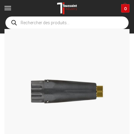
0
Accueil
boutique
Accessoires de nettoyage
équipement pour la mousse, pulvérisation et la désinfection
/
/
/