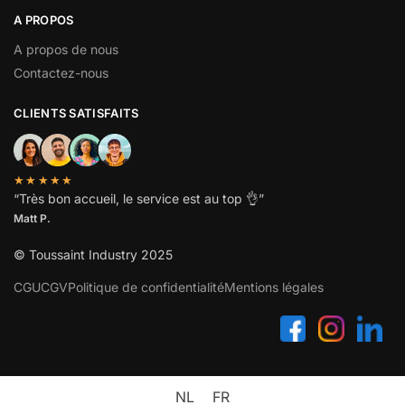
A PROPOS
A propos de nous
Contactez-nous
CLIENTS SATISFAITS
★★★★★
“
Très bon accueil, le service est au top
👌”
Matt P.
© Toussaint Industry 2025
CGU
CGV
Politique de confidentialité
Mentions légales
NL
FR