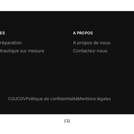
CES
A PROPOS
réparation
A propos de nous
ydraulique sur mesure
Contactez-nous
CGU
CGV
Politique de confidentialité
Mentions légales
FR