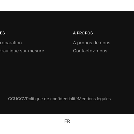
CES
A PROPOS
réparation
A propos de nous
ydraulique sur mesure
Contactez-nous
CGU
CGV
Politique de confidentialité
Mentions légales
FR