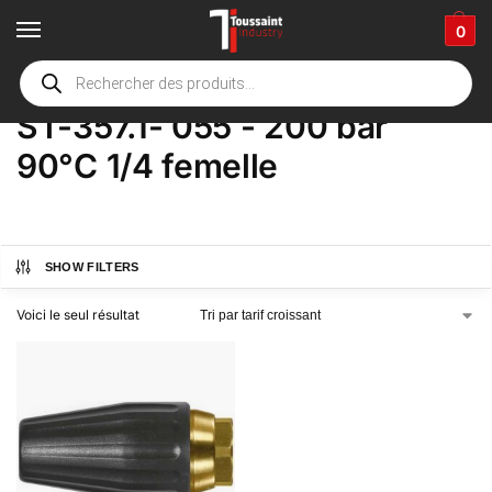
0
Accueil
boutique
Product Options
ST-357.1- 055 - 200 bar 90°C 1/4 femelle
/
/
/
ST-357.1- 055 - 200 bar
90°C 1/4 femelle
SHOW FILTERS
Voici le seul résultat