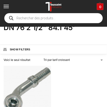
0
Accueil
boutique
Product Options
DN 76 2 1/2" 84.1 45'
/
/
/
DN 76 2 1/2" 84.1 45'
SHOW FILTERS
Voici le seul résultat