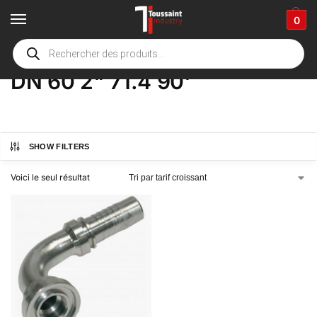
0
Accueil
boutique
Product Options
DN 60 2" 71.4 90'
/
/
/
DN 60 2" 71.4 90'
SHOW FILTERS
Voici le seul résultat