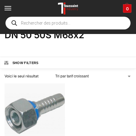
0
Accueil
boutique
Product Options
DN 50 50S M68x2
/
/
/
DN 50 50S M68x2
SHOW FILTERS
Voici le seul résultat