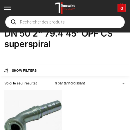
0
Accueil
boutique
Product Options
DN 50 2" 79.4 45' OPF CS superspiral
/
/
/
DN 50 2" 79.4 45' OPF CS
superspiral
SHOW FILTERS
Voici le seul résultat