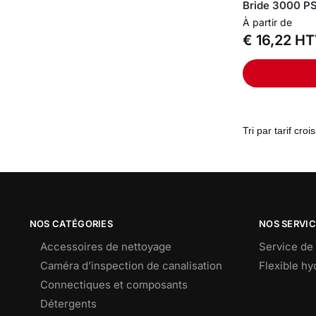
Bride 3000 PS
À partir de
€
16,22
HT
NOS CATÉGORIES
NOS SERVI
Accessoires de nettoyage
Service de 
Caméra d’inspection de canalisation
Flexible h
Connectiques et composants
Détergents