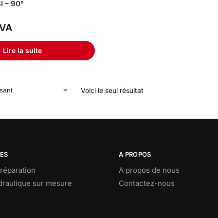
I – 90°
VA
Lire la suite
Voici le seul résultat
CES
A PROPOS
réparation
A propos de nous
ydraulique sur mesure
Contactez-nous