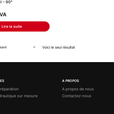
I – 90°
VA
Lire la suite
Voici le seul résultat
CES
A PROPOS
réparation
A propos de nous
ydraulique sur mesure
Contactez-nous