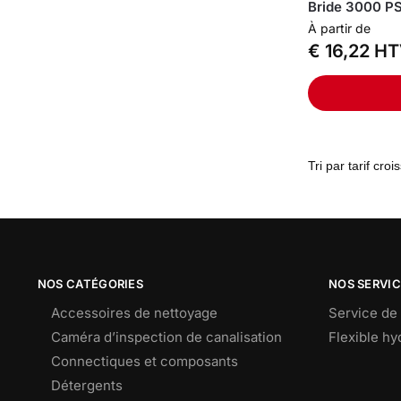
Bride 3000 PS
À partir de
€
16,22
HT
NOS CATÉGORIES
NOS SERVI
Accessoires de nettoyage
Service de 
Caméra d’inspection de canalisation
Flexible h
Connectiques et composants
Détergents